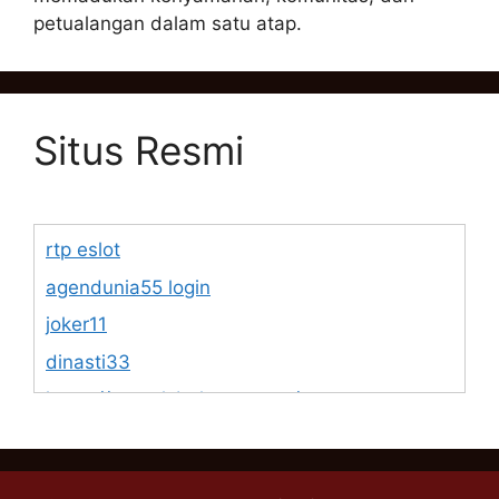
petualangan dalam satu atap.
Situs Resmi
rtp eslot
agendunia55 login
joker11
dinasti33
https://www.lsbphotos.com/team
https://egalet.com/about-egalet/company-
overview/