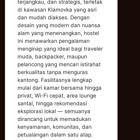
terjangkau, dan strategis, terletak
di kawasan Klamovka yang asri
dan mudah diakses. Dengan
desain yang modern dan nuansa
alam yang menenangkan, hostel
ini menawarkan pengalaman
menginap yang ideal bagi traveler
muda, backpacker, maupun
pelancong yang mencari istirahat
berkualitas tanpa menguras
kantong. Fasilitasnya lengkap
mulai dari kamar bersama hingga
privat, Wi-Fi cepat, area lounge
santai, hingga rekomendasi
eksplorasi lokal — semuanya
dirancang untuk memadukan
kenyamanan, komunitas, dan
petualangan dalam satu atap.