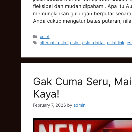
fleksibel dan mudah dipahami. Apa Itu A
memungkinkan gulungan berputar secara 
Anda cukup mengatur batas putaran, nilai
Categories
eslot
Tags
alternatif eslot
,
eslot
,
eslot daftar
,
eslot link
,
es
Gak Cuma Seru, Main
Kaya!
February 7, 2026
by
admin