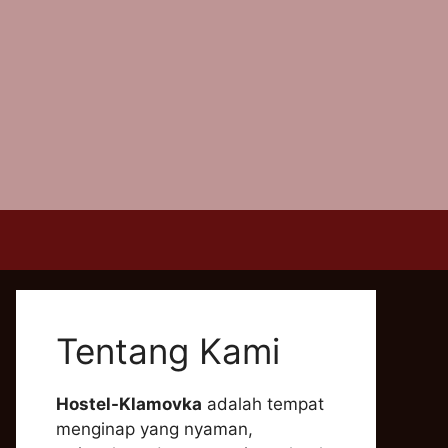
Tentang Kami
Hostel-Klamovka
adalah tempat
menginap yang nyaman,