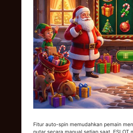
Fitur auto-spin memudahkan pemain meni
putar secara manual setiap saat. ESLOT 