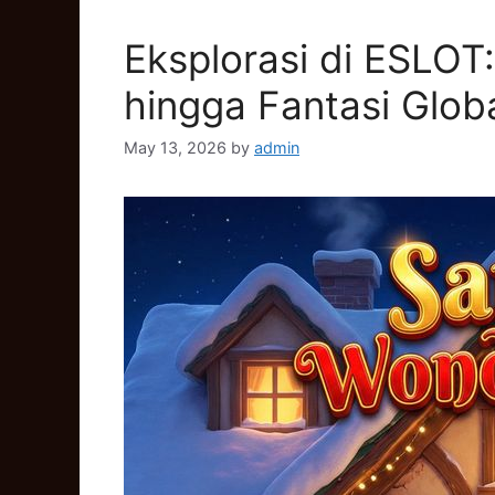
Eksplorasi di ESLOT
hingga Fantasi Glob
May 13, 2026
by
admin