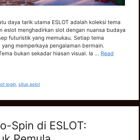
tu daya tarik utama ESLOT adalah koleksi tema
m eslot menghadirkan slot dengan nuansa budaya
sep futuristik yang memukau. Setiap tema
asi yang memperkaya pengalaman bermain.
ema bukan sekadar hiasan visual. Ia …
Read
lot login
,
situs eslot
to-Spin di ESLOT:
tuk Pemula