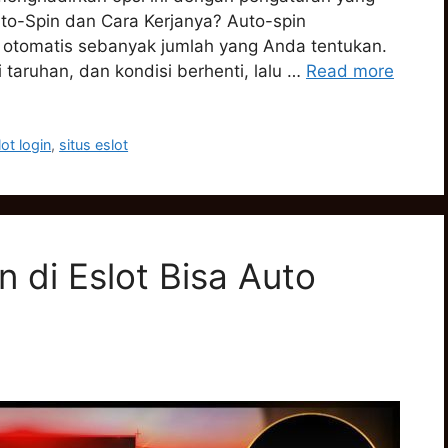
uto-Spin dan Cara Kerjanya? Auto-spin
otomatis sebanyak jumlah yang Anda tentukan.
 taruhan, dan kondisi berhenti, lalu …
Read more
lot login
,
situs eslot
 di Eslot Bisa Auto