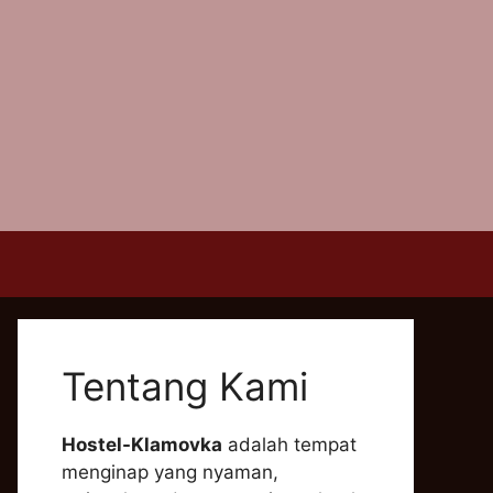
Tentang Kami
Hostel-Klamovka
adalah tempat
menginap yang nyaman,