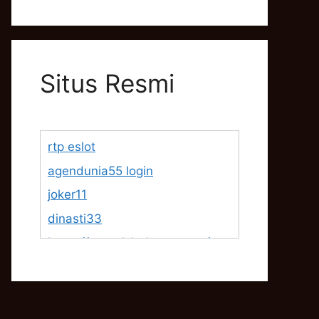
Situs Resmi
rtp eslot
agendunia55 login
joker11
dinasti33
https://www.lsbphotos.com/tea
m
https://egalet.com/about-
egalet/company-overview/