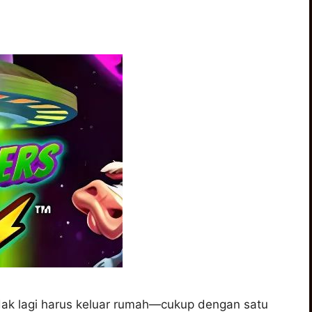
tidak lagi harus keluar rumah—cukup dengan satu