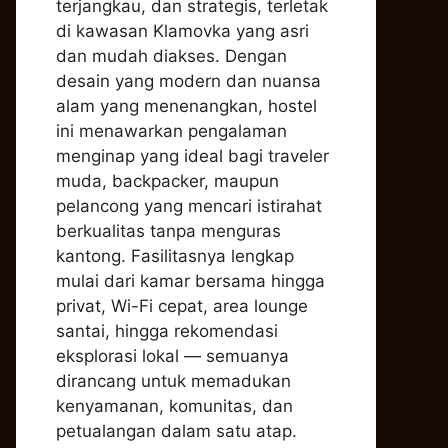
terjangkau, dan strategis, terletak
di kawasan Klamovka yang asri
dan mudah diakses. Dengan
desain yang modern dan nuansa
alam yang menenangkan, hostel
ini menawarkan pengalaman
menginap yang ideal bagi traveler
muda, backpacker, maupun
pelancong yang mencari istirahat
berkualitas tanpa menguras
kantong. Fasilitasnya lengkap
mulai dari kamar bersama hingga
privat, Wi-Fi cepat, area lounge
santai, hingga rekomendasi
eksplorasi lokal — semuanya
dirancang untuk memadukan
kenyamanan, komunitas, dan
petualangan dalam satu atap.