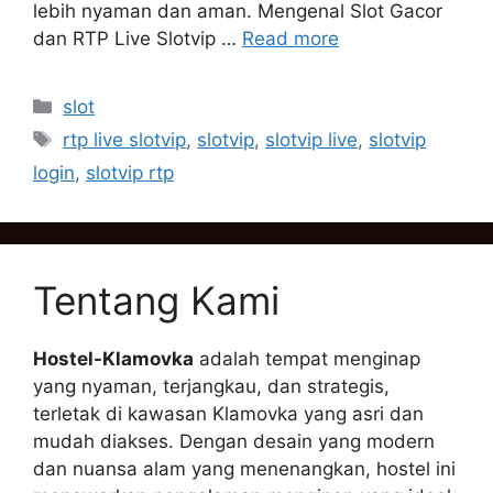
lebih nyaman dan aman. Mengenal Slot Gacor
dan RTP Live Slotvip …
Read more
Categories
slot
Tags
rtp live slotvip
,
slotvip
,
slotvip live
,
slotvip
login
,
slotvip rtp
Tentang Kami
Hostel-Klamovka
adalah tempat menginap
yang nyaman, terjangkau, dan strategis,
terletak di kawasan Klamovka yang asri dan
mudah diakses. Dengan desain yang modern
dan nuansa alam yang menenangkan, hostel ini