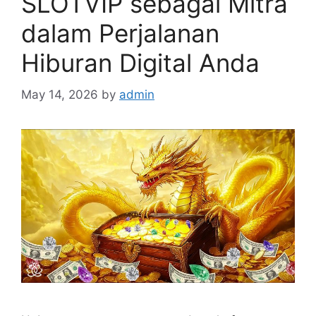
SLOTVIP sebagai Mitra
dalam Perjalanan
Hiburan Digital Anda
May 14, 2026
by
admin