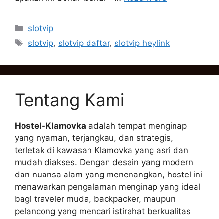
Categories
slotvip
Tags
slotvip
,
slotvip daftar
,
slotvip heylink
Tentang Kami
Hostel-Klamovka
adalah tempat menginap
yang nyaman, terjangkau, dan strategis,
terletak di kawasan Klamovka yang asri dan
mudah diakses. Dengan desain yang modern
dan nuansa alam yang menenangkan, hostel ini
menawarkan pengalaman menginap yang ideal
bagi traveler muda, backpacker, maupun
pelancong yang mencari istirahat berkualitas