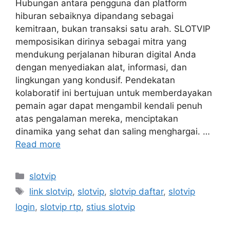
Hubungan antara pengguna dan platform
hiburan sebaiknya dipandang sebagai
kemitraan, bukan transaksi satu arah. SLOTVIP
memposisikan dirinya sebagai mitra yang
mendukung perjalanan hiburan digital Anda
dengan menyediakan alat, informasi, dan
lingkungan yang kondusif. Pendekatan
kolaboratif ini bertujuan untuk memberdayakan
pemain agar dapat mengambil kendali penuh
atas pengalaman mereka, menciptakan
dinamika yang sehat dan saling menghargai. …
Read more
Categories
slotvip
Tags
link slotvip
,
slotvip
,
slotvip daftar
,
slotvip
login
,
slotvip rtp
,
stius slotvip