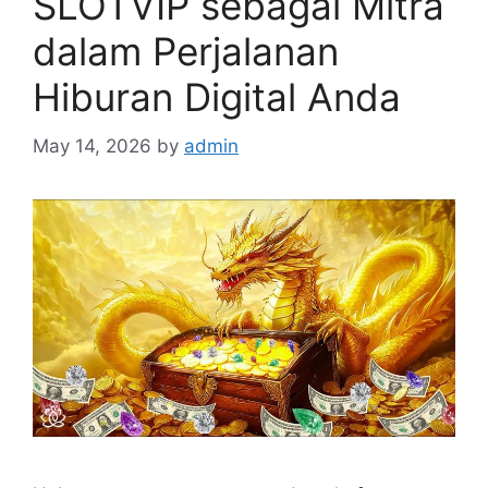
SLOTVIP sebagai Mitra
dalam Perjalanan
Hiburan Digital Anda
May 14, 2026
by
admin