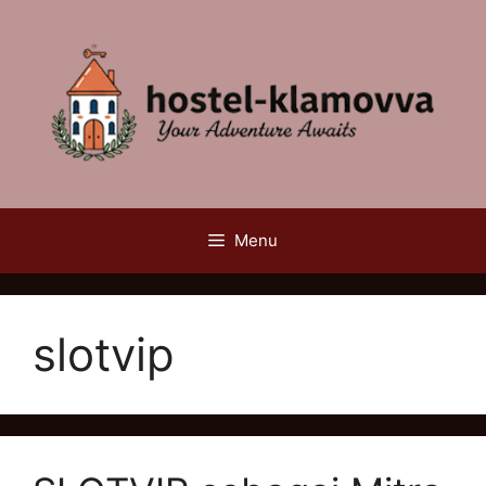
Skip
to
content
Menu
slotvip