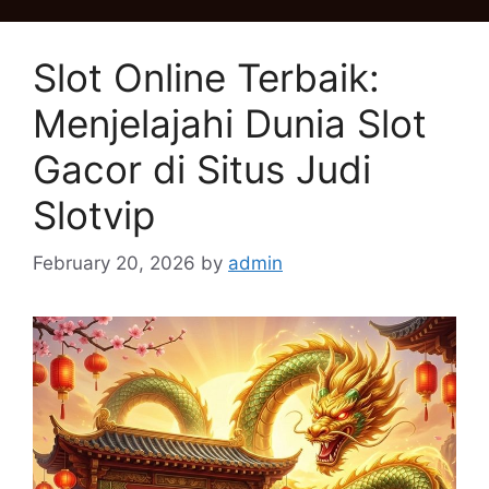
Slot Online Terbaik:
Menjelajahi Dunia Slot
Gacor di Situs Judi
Slotvip
February 20, 2026
by
admin