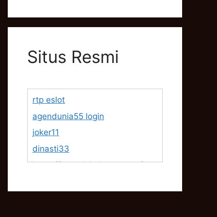
Situs Resmi
rtp eslot
agendunia55 login
joker11
dinasti33
https://www.lsbphotos.com/tea
m
https://egalet.com/about-
egalet/company-overview/