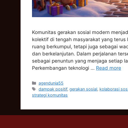
Komunitas gerakan sosial modern menja
kolektif di tengah masyarakat yang ter
ruang berkumpul, tetapi juga sebagai w
dan berkelanjutan. Dalam perjalanan terse
sebagai penuntun yang menjaga setiap la
Perkembangan teknologi …
Read more
Categories
agendunia55
Tags
dampak positif
,
gerakan sosial
,
kolaborasi sosi
strategi komunitas