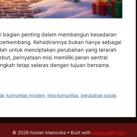
di bagian penting dalam membangun kesadaran
us berkembang. Kehadirannya bukan hanya sebagai
adah untuk menciptakan perubahan yang terarah
but, pernyataan misi memiliki peran sentral
ngkah tetap selaras dengan tujuan bersama.
al
,
komunitas modern
,
misi komunitas
,
perubahan sosial
,
© 2026 hostel-klamovka
• Built with
GeneratePress